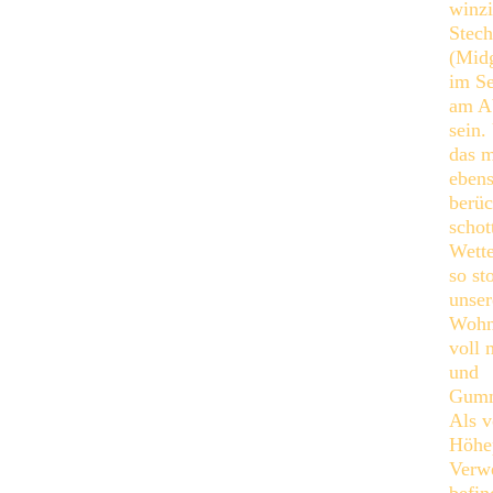
winz
Stec
(Midg
im S
am A
sein.
das m
eben
berüc
schot
Wette
so st
unser
Wohn
voll 
und
Gumm
Als v
Höhe
Verw