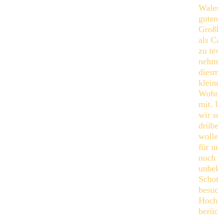
Wale
guten
Großb
als 
zu te
nehm
diesm
klein
Wohn
mit.
wir s
drübe
wolle
für u
noch 
unbe
Schot
besuc
Hochs
berüc