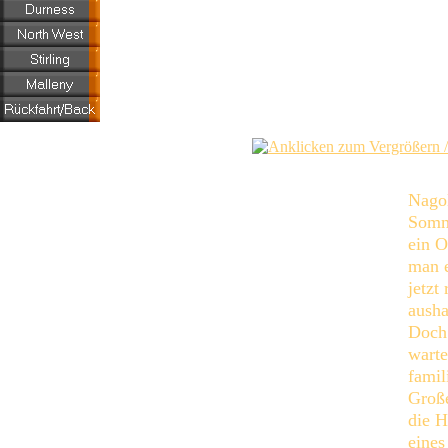
All pictures
Copyright
E & BJ Capper
Nagold 2004
Nago
Somm
ein O
man e
jetzt 
ausha
Doch
warte
famil
Große
die H
eines