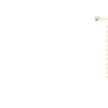
N
d
s
E
s
u
M
M
l
R
N