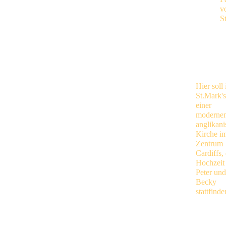
v
St
Hier soll 
St.Mark's
einer
moderne
anglikani
Kirche i
Zentrum
Cardiffs, 
Hochzeit
Peter und
Becky
stattfinde