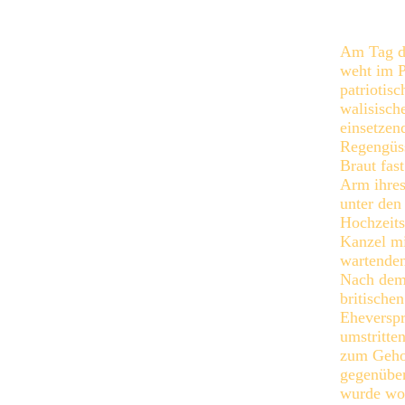
Am Tag d
weht im P
patriotisc
walisisch
einsetzen
Regengüss
Braut fas
Arm ihres
unter den
Hochzeits
Kanzel m
wartenden
Nach dem 
britischen
Eheverspr
umstritte
zum Geho
gegenübe
wurde woh