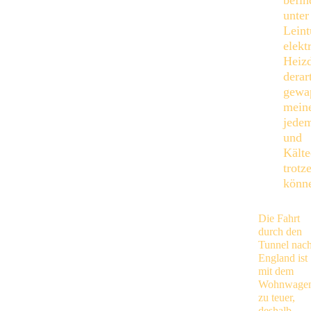
befin
unte
Leint
elekt
Heizd
derar
gewa
mein
jede
und
Kälte
trotz
könn
Die Fahrt
durch den
Tunnel nac
England ist
mit dem
Wohnwage
zu teuer,
deshalb